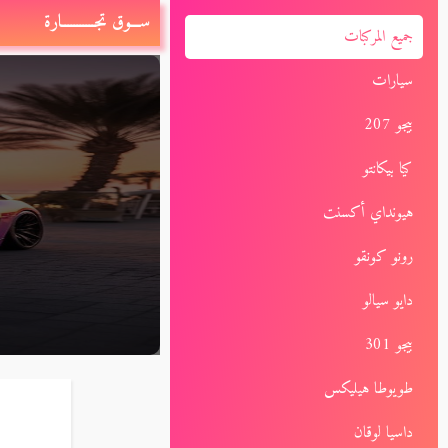
ســـوق تجـــــــــــارة
جميع المركبات
سيارات
بيجو 207
كيا بيكانتو
هيونداي أكسنت
رونو كونقو
دايو سيالو
بيجو 301
طويوطا هيليكس
داسيا لوقان