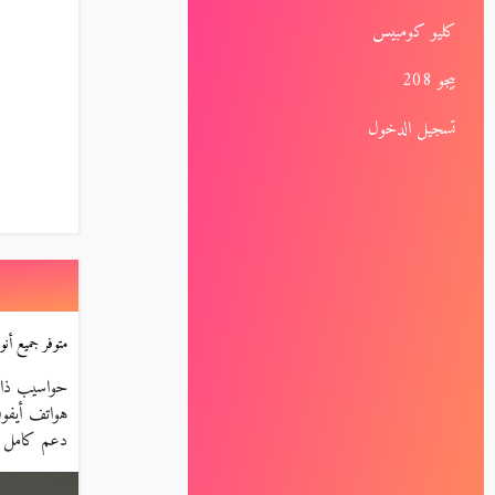
كليو كومبيس
بيجو 208
تسجيل الدخول
متوفر جميع أنواع 
حواسيب ذات
هواتف أيفون
دعم كامل لل