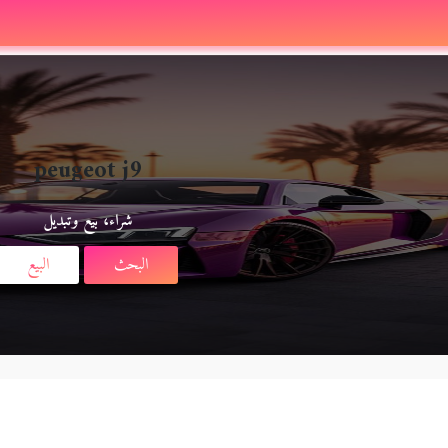
peugeot j9
شراء، بيع وتبديل
البحث
البيع