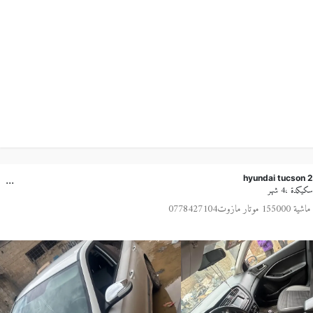
...
hyundai tucson 
يكدة ،4 شهر
155 موتار مازوت