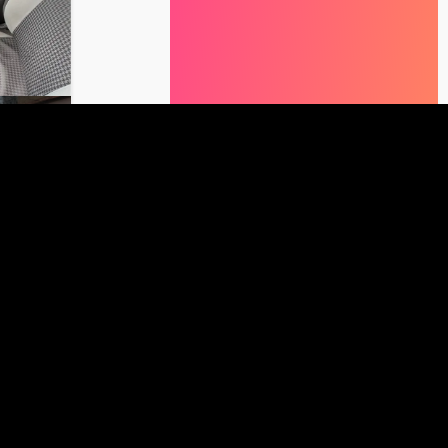
9
السعر المطلوب
للبيع سيارة
مس
السعر المعطى
2012
ولاية الج
0965212398
تيكسون للبيعتيكسون
وهران
|
20 ثانية
السعر 25