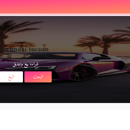
hyundai tucson
شراء، بيع وتبديل
البحث
البيع