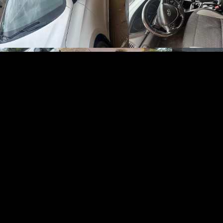
+
رقم الهاتف والصور
تعملة
، الطاقة
بنزين
...
hyundai tucson 
زائر ،4 شهر
 للبيع 0552502045