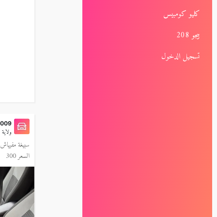
كليو كومبيس
بيجو 208
تسجيل الدخول
2009
ولاية سك
0778427104سبيغة مفيهاش ماشية 000
السعر 300