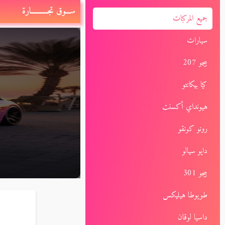
ســـوق تجـــــــــــارة
جميع المركبات
سيارات
بيجو 207
كيا بيكانتو
هيونداي أكسنت
رونو كونقو
دايو سيالو
بيجو 301
طويوطا هيليكس
داسيا لوقان