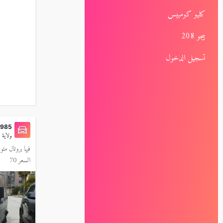
كليو كومبيس
بيجو 208
تسجيل الدخول
1985
ولاية الج
J5 مزوط متور a 100793 47 47 95
السعر 70