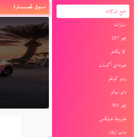
ســـوق تجـــــــــــارة
جميع المركبات
سيارات
بيجو 207
كيا بيكانتو
هيونداي أكسنت
رونو كونقو
دايو سيالو
بيجو 301
طويوطا هيليكس
داسيا لوقان