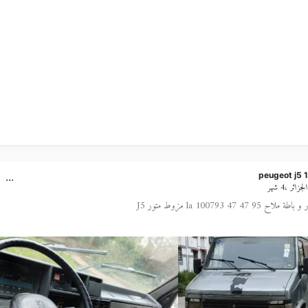
...
peugeot j5 
زائر ،4 شهر
l فيها بروتال متور و باطة ملاح