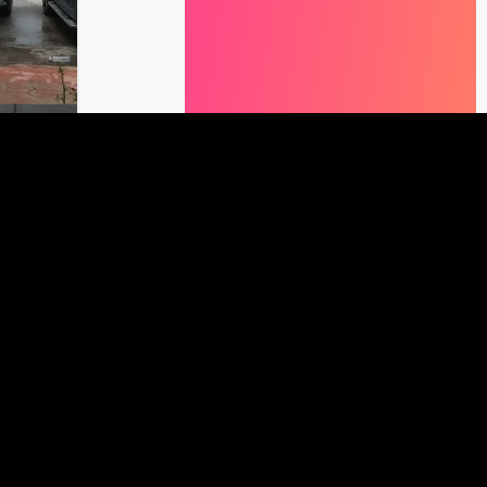
9
السعر المطلوب
للبيع سيارة
مس
السعر المعطى
1994
ولاية الج
0965212398
 0771496981
وهران
|
20 ثانية
السعر 99