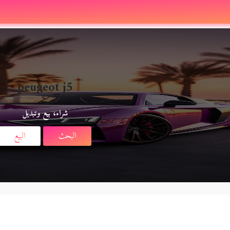
peugeot j5
شراء، بيع وتبديل
البحث
البيع