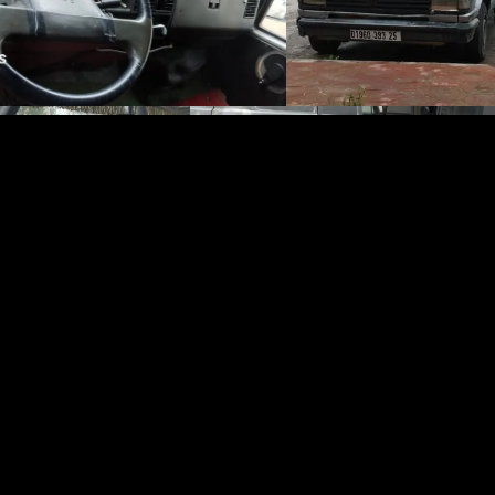
+
رقم الهاتف والصور
تعملة
، الطاقة
بنزين
...
peugeot j5 
زائر ،4 شهر
J5 PeugeotJ5 Peugeot la 10 Boite vitesse 51994 Tiaret