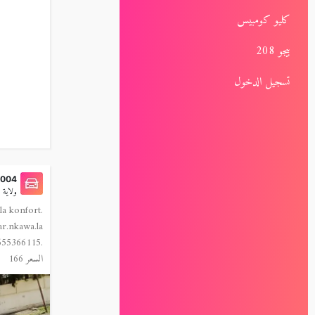
كليو كومبيس
بيجو 208
تسجيل الدخول
2004
ولاية الج
la konfort.
ar.nkawa.la
655366115.
السعر 166