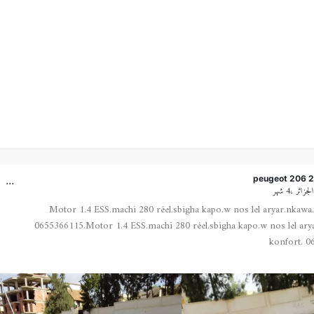
...
peugeot 206 
زائر ،4 شهر
Motor 1.4 ESS.machi 280 réel.sbigha kapo.w nos lel aryar.nkawa.
0655366115.Motor 1.4 ESS.machi 280 réel.sbigha kapo.w nos lel ary
konfort. 0