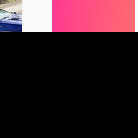
السعر المطلوب
السعر المعطى
0965212398
وهران
|
20 ثانية