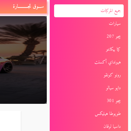
ســـوق تجـــــــــــارة
جميع المركبات
سيارات
بيجو 207
كيا بيكانتو
هيونداي أكسنت
رونو كونقو
دايو سيالو
بيجو 301
طويوطا هيليكس
داسيا لوقان